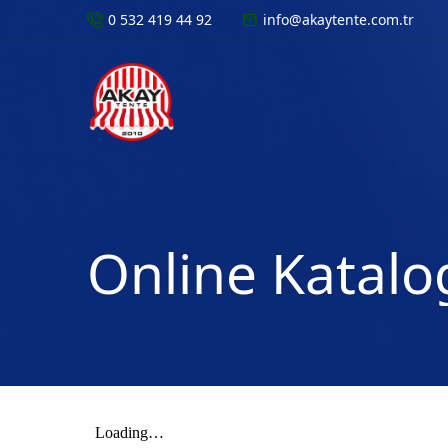
0 532 419 44 92
info@akaytente.com.tr
Online Katalo